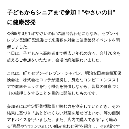
子どもからシニアまで参加！“やさいの日”
に健康啓発
令和8年3月1日”やさいの日”の語呂合わせにちなみ、セブン‐イ
レブン長洲町長洲店にて来店客を対象に健康啓発イベントを開
催しました。
当日は、子どもから高齢者まで幅広い年代の方々、合計70名を
超えるご参加をいただき、会場は終始賑わいました。
これは、町とセブン‐イレブン・ジャパン、明治安田生命相互保
険会社、株式会社ロッテが連携し、身近なコンビニエンススト
アで健康チェックを行う機会を提供しながら、皆様の健康づく
りの後押しをすることを目的に開催したものです。
参加者には推定野菜摂取量と噛む力を測定していただき、その
結果に基づき「あとどのくらい野菜を足せばよいか」等の個別
アドバイスを行いました。また、店内で購入できる“よく噛め
る”商品や”バランスのよい組み合わせ例”を紹介し、その場です