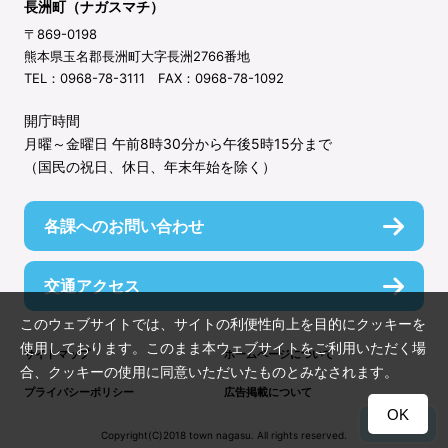
長洲町（ナガスマチ）
〒869-0198
熊本県玉名郡長洲町大字長洲2766番地
TEL：0968-78-3111 FAX：0968-78-1092
開庁時間
月曜～金曜日 午前8時30分から午後5時15分まで
（国民の祝日、休日、年末年始を除く）
各課へのお問い合わせ
交通アクセス
このウェブサイトでは、サイトの利便性向上を目的にクッキーを
使用しております。このまま本ウェブサイトをご利用いただく場
サイトマップ
ホームページについて
合、クッキーの使用に同意いただいたものとみなされます。
プライバシーポリシー
広告掲載について
OK
TOP
Copyright(C)2018 town nagasu. All rights reserved.