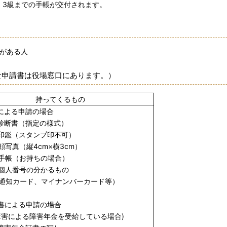
、3級までの手帳が交付されます。
がある人
な申請書は役場窓口にあります。）
持ってくるもの
書による申請の場合
診断書（指定の様式）
印鑑（スタンプ印不可）
顔写真（縦4cm×横3cm）
手帳（お持ちの場合）
個人番号の分かるもの
カード、マイナンバーカード等）
証書による申請の場合
害による障害年金を受給している場合)