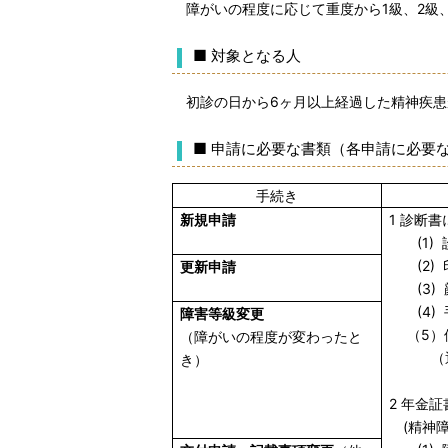
障がいの程度に応じて重度から1級、2級
■ 対象となる人
初診の日から6ヶ月以上経過した精神疾患
■ 申請に必要な書類（各申請に必要
手続き
新規申請
1 診断
(1) 
(2) 
更新申請
(3) 
(4) 
障害等級変更
（5）
（障がいの程度が変わったと
（通知
き）
2 年金
(精神障