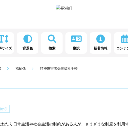
字サイズ
背景色
検索
翻訳
新着情報
コンテ
課
福祉係
精神障害者保健福祉手帳
わたり日常生活や社会生活の制約がある人が、さまざまな制度を利用