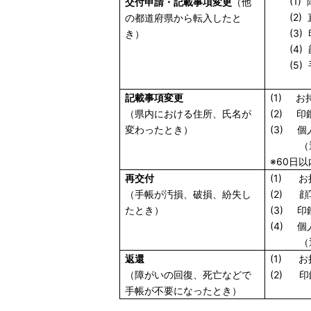
(1) 
交付申請・記載事項変更
（他
(2) 
の都道府県から転入したと
(3) 
き）
(4) 
(5) 
記載事項変更
(1) 
（県内における住所、氏名が
(2) 
変わったとき）
(3) 
（通知
※60日
再交付
(1) 
（手帳が汚損、破損、紛失し
(2) 顔
たとき）
(3) 
(4) 
（通知
返還
(1) 
（障がいの回復、死亡などで
(2) 
手帳が不要になったとき）