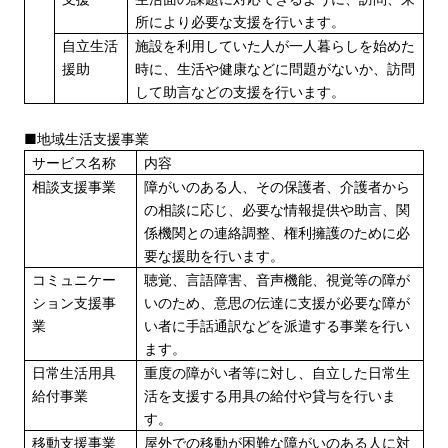
所により必要な支援を行います。
自立生活
施設を利用していた人が一人暮らしを始めた
援助
時に、生活や健康などに問題がないか、訪問
して助言などの支援を行います。
■地域生活支援事業
サービス名称
内容
相談支援事業
障がいのある人、その保護者、介護者から
の相談に応じ、必要な情報提供や助言、関
係機関との連絡調整、権利擁護のために必
要な援助を行います。
コミュニケー
聴覚、言語障害、音声機能、視覚等の障が
ション支援事
いのため、意思の伝達に支援が必要な障が
業
い者に手話通訳などを派遣する事業を行い
ます。
日常生活用具
重度の障がい者等に対し、自立した日常生
給付事業
活を支援する用具の給付や貸与を行いま
す。
移動支援事業
屋外での移動が困難な障がいのある人に対