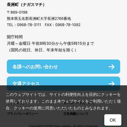
長洲町（ナガスマチ）
〒869-0198
熊本県玉名郡長洲町大字長洲2766番地
TEL：0968-78-3111 FAX：0968-78-1092
開庁時間
月曜～金曜日 午前8時30分から午後5時15分まで
（国民の祝日、休日、年末年始を除く）
各課へのお問い合わせ
交通アクセス
このウェブサイトでは、サイトの利便性向上を目的にクッキーを
使用しております。このまま本ウェブサイトをご利用いただく場
サイトマップ
ホームページについて
合、クッキーの使用に同意いただいたものとみなされます。
プライバシーポリシー
広告掲載について
OK
TOP
Copyright(C)2018 town nagasu. All rights reserved.