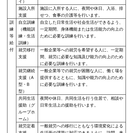
イ）
施設入所
施設に入所する人に、夜間や休日、入浴、排
支援
せつ、食事の介護等を行います。
訓
自立訓練
自立した日常生活や社会生活ができるよう、
練
（機能訓
一定期間、身体機能または生活能力の向上の
等
練・生活
ために必要な訓練を行います。
給
訓練）
付
就労移行
一般企業等への就労を希望する人に、一定期
支援
間、就労に必要な知識及び能力の向上のため
に必要な訓練を行います。
就労継続
一般企業等での就労が困難な人に、働く場を
支援（A
提供するとともに、知識や能力の向上のため
型・B
に必要な訓練を行います。
型）
共同生活
夜間や休日、共同生活を行う住居で、相談や
援助（グ
日常生活上の援助を行います。
ループホ
ーム）
就労定着
一般就労への移行にともなう環境変化による
支援
生活面の課題に対応できるように、訪問、来