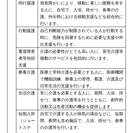
同行援護
視覚障がいにより、移動に著しい困難を有す
る人に、自宅で、入浴、排せつ、食事の介
護、外出時における移動支援などを総合的に
行います。
行動援護
自己判断能力が制限されている人が行動する
時に、危険を回避するために必要な支援や外
出支援を行います。
重度障害
介護の必要性がとても高い人に、居宅介護等
者等包括
複数のサービスを包括的に行います。
支援
療養介護
医療と常時介護を必要とする人に、医療機関
で機能訓練、療養上の管理、看護、介護及び
日常生活の支援を行います。
生活介護
常に介護を必要とする人に、昼間、入浴、排
せつ、食事の介護等を行うとともに、創作的
活動又は生産活動の機会を提供します。
短期入所
自宅で介護する人が病気の場合などに、短期
（ショー
間、夜間も含め施設で、入浴、排せつ、食事
トステ
の介護等を行います。