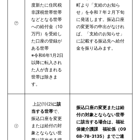
度新たに住民税
町より「支給のお知ら
非課税世帯世帯
せ」を令和７年２月下旬
などとなる世帯
に発送します。振込口座
㋐
への給付金（10
の変更等の申出がなけれ
万円）を受給し
ば、「支給のお知らせ」
た口座の登録が
に記載する振込先へ給付
ある世帯
金を振り込みます。
※令和6年1月2日
以降に転入され
た人が含まれる
世帯は除きま
す。
上記(1)(2)
に該
振込口座の変更または給
当する世帯
で、
付の対象とならない世帯
振込口座を変更
に該当する場合は、福祉
㋑
または給付の対
保健介護課 福祉係（09
象とならない世
68-78-3135）までご連
帯に該当する場