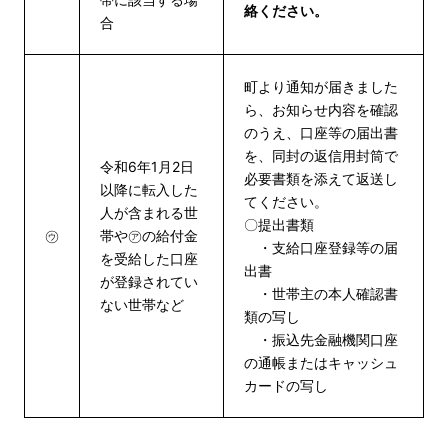
絡ください。
合
町より通知が届きました
ら、お知らせ内容を確認
のうえ、口座等の届出書
を、同封の返信用封筒で
令和6年1月2日
必要書類を添えて返送し
以降に転入した
てください。
人が含まれる世
〇提出書類
㋒
帯や㋐の給付金
・支給口座登録等の届
を受給した口座
出書
が登録されてい
・世帯主の本人確認書
ない世帯など
類の写し
・振込先金融機関口座
の通帳またはキャッシュ
カードの写し