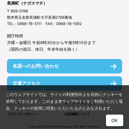
長洲町（ナガスマチ）
〒869-0198
熊本県玉名郡長洲町大字長洲2766番地
TEL：0968-78-3111 FAX：0968-78-1092
開庁時間
月曜～金曜日 午前8時30分から午後5時15分まで
（国民の祝日、休日、年末年始を除く）
各課へのお問い合わせ
交通アクセス
このウェブサイトでは、サイトの利便性向上を目的にクッキーを
使用しております。このまま本ウェブサイトをご利用いただく場
サイトマップ
ホームページについて
合、クッキーの使用に同意いただいたものとみなされます。
プライバシーポリシー
広告掲載について
OK
TOP
Copyright(C)2018 town nagasu. All rights reserved.