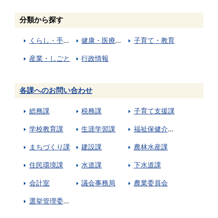
分類から探す
くらし・手続き
健康・医療・福祉
子育て・教育
産業・しごと
行政情報
各課へのお問い合わせ
総務課
税務課
子育て支援課
学校教育課
生涯学習課
福祉保健介護課
まちづくり課
建設課
農林水産課
住民環境課
水道課
下水道課
会計室
議会事務局
農業委員会
選挙管理委員会