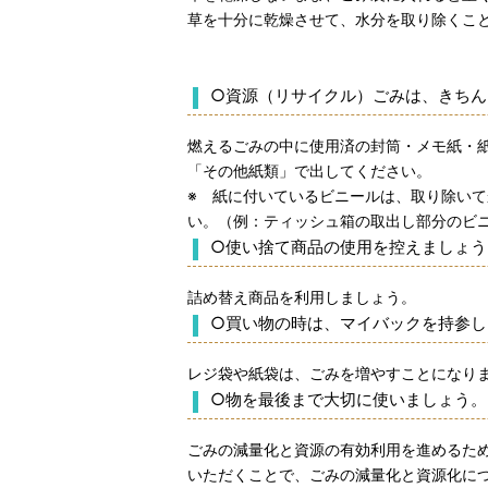
草を十分に乾燥させて、水分を取り除くこ
○資源（リサイクル）ごみは、きちん
燃えるごみの中に使用済の封筒・メモ紙・
「その他紙類」で出してください。
※ 紙に付いているビニールは、取り除い
い。（例：ティッシュ箱の取出し部分のビ
○使い捨て商品の使用を控えましょう
詰め替え商品を利用しましょう。
○買い物の時は、マイバックを持参し
レジ袋や紙袋は、ごみを増やすことになり
○物を最後まで大切に使いましょう。
ごみの減量化と資源の有効利用を進めるた
いただくことで、ごみの減量化と資源化に