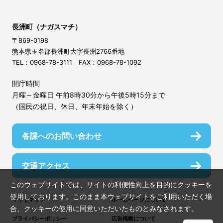
長洲町（ナガスマチ）
〒869-0198
熊本県玉名郡長洲町大字長洲2766番地
TEL：0968-78-3111 FAX：0968-78-1092
開庁時間
月曜～金曜日 午前8時30分から午後5時15分まで
（国民の祝日、休日、年末年始を除く）
各課へのお問い合わせ
交通アクセス
このウェブサイトでは、サイトの利便性向上を目的にクッキーを
使用しております。このまま本ウェブサイトをご利用いただく場
サイトマップ
ホームページについて
合、クッキーの使用に同意いただいたものとみなされます。
プライバシーポリシー
広告掲載について