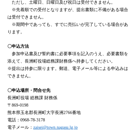
ただし、土曜日、日曜日及び祝日は受付できません。
※先着順での受付となりますが、提出書類に不備がある場合
は受付できません。
※期間中であっても、すでに売払いが完了している場合があ
ります。
〇申込方法
参加申込書及び誓約書に必要事項を記入のうえ、必要書類を
添えて、長洲町役場総務課財務係へ持参してください。
※
提出は持参に限ります。郵送、電子メール等による申込みは
できません。
〇申込場所・問合せ先
長洲町役場 総務課 財務係
〒869-0198
熊本県玉名郡長洲町大字長洲2766番地
電話：0968-78-3178
電子メール：
zaisei@town.nagasu.lg.jp