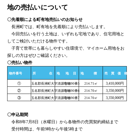
地の売払いについて
〇先着順による町有地売払いのお知らせ
長洲町では、町有地を先着順により売払いします。
今回売払いを行う土地は、いずれも宅地であり、住宅用地と
してご検討いただける物件です。
子育て世帯にも暮らしやすい住環境で、マイホーム用地をお
探しの方はぜひご確認ください。
〇売払い物件
物件番号
所 在 地
地 目
地 積
売 買 価 格
①
3,410,000円
玉名郡長洲町大字清源寺1890番5
宅地
214.71㎡
②
3,350,000円
玉名郡長洲町大字清源寺1890番6
宅地
214.70㎡
③
3,350,000円
玉名郡長洲町大字清源寺1890番7
宅地
214.70㎡
〇申込期間
令和8年7月8日（水曜日）から各物件の売買契約締結まで
受付時間は、午前9時から午後5時まで