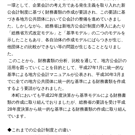
一環として、企業会計の考え方である発生主義を取り入れた新
公会計制度に基づく財務書類の作成が要請され、この要請に基
づき各地方公共団体において公会計の整備を進めていきまし
た。しかしながら、総務省は新地方公会計制度の導入にあたり
「総務省方式改定モデル」と「基準モデル」の二つのモデルを
示したこともあり、各自治体の作成モデルにばらつきが生じ、
他団体との比較ができない等の問題が生じることとなりまし
た。
このことから、財務書類の分析、比較を通して、地方公会計の
活用を図っていくことを目的として、平成27年1月に統一的な
基準による地方公会計マニュアルが公表され、平成30年3月ま
でに全ての地方公共団体に統一的な基準による財務書類を作成
するよう要請がなされました。
本町においても平成22年度決算から基準モデルによる財務書
類の作成に取り組んでおりましたが、総務省の要請を受け平成
28年度決算から統一的な基準による財務書類の作成に取り組ん
でいます。
◆これまでの公会計制度との違い