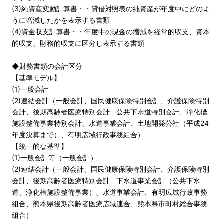
(3)純資産変動計算書・・貸借対照表の純資産が年度中にどのよ
うに増減したかを表示する書類
(4)資金収支計算書・・年度中の現金の増減を経常的収支、資本
的収支、財務的収支に区分し表示する書類
◆財務書類の会計区分
【基準モデル】
(1)一般会計
(2)連結会計（一般会計、国民健康保険特別会計、介護保険特別
会計、後期高齢者医療特別会計、公共下水道特別会計、浄化槽
施設整備事業特別会計、水道事業会計、土地開発公社（平成24
年度決算まで）、有明広域行政事務組合）
【統一的な基準】
(1)一般会計等（一般会計）
(2)連結会計（一般会計、国民健康保険特別会計、介護保険特別
会計、後期高齢者医療特別会計、下水道事業会計（公共下水
道、浄化槽施設整備事業）、水道事業会計、有明広域行政事務
組合、熊本県後期高齢者医療広域連合、熊本県市町村総合事務
組合）