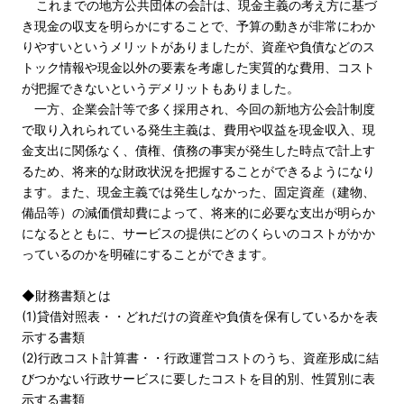
これまでの地方公共団体の会計は、現金主義の考え方に基づ
き現金の収支を明らかにすることで、予算の動きが非常にわか
りやすいというメリットがありましたが、資産や負債などのス
トック情報や現金以外の要素を考慮した実質的な費用、コスト
が把握できないというデメリットもありました。
一方、企業会計等で多く採用され、今回の新地方公会計制度
で取り入れられている発生主義は、費用や収益を現金収入、現
金支出に関係なく、債権、債務の事実が発生した時点で計上す
るため、将来的な財政状況を把握することができるようになり
ます。また、現金主義では発生しなかった、固定資産（建物、
備品等）の減価償却費によって、将来的に必要な支出が明らか
になるとともに、サービスの提供にどのくらいのコストがかか
っているのかを明確にすることができます。
◆財務書類とは
(1)貸借対照表・・どれだけの資産や負債を保有しているかを表
示する書類
(2)行政コスト計算書・・行政運営コストのうち、資産形成に結
びつかない行政サービスに要したコストを目的別、性質別に表
示する書類