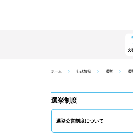
文
ホーム
行政情報
選挙
選
選挙制度
選挙公営制度について