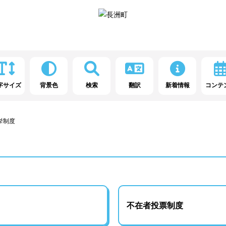
字サイズ
背景色
検索
翻訳
新着情報
コンテ
挙制度
不在者投票制度