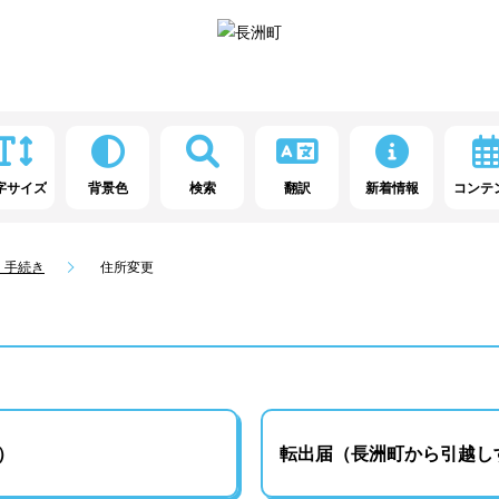
字サイズ
背景色
検索
翻訳
新着情報
コンテ
・手続き
住所変更
）
転出届（長洲町から引越し