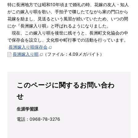
特に長洲地方では昭和10年頃まで婚礼の時、花嫁の友人・知人
がこの嫁入り唄を歌い、手拍子で囃したてながら家の門口から
花嫁を励まし、見送るという風習が続いていたため、いつの間
にか『長洲嫁入り唄』と呼ばれるようになりました。
現在、この嫁入り唄を後世に残そうと、
長洲町
文化協会の中
で保存会を設立し、文化祭や町行事での活動を行っています。
長洲嫁入り唄保存会
長洲嫁入り唄
（ファイル：4.09メガバイト）
このページに関するお問い合わ
せ
生涯学習課
電話：0968-78-3276