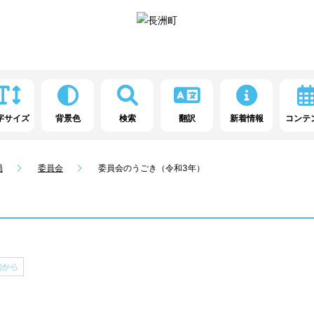
字サイズ
背景色
検索
翻訳
新着情報
コンテ
局
委員会
委員会のうごき（令和3年）
）