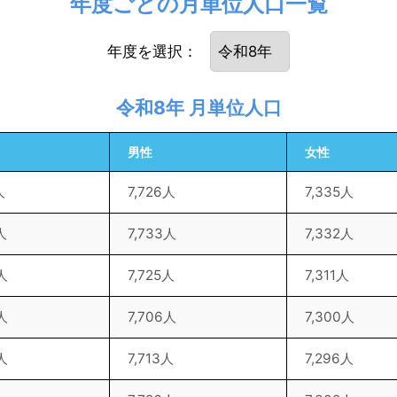
年度ごとの月単位人口一覧
年度を選択：
令和8年 月単位人口
男性
女性
人
7,726人
7,335人
人
7,733人
7,332人
人
7,725人
7,311人
人
7,706人
7,300人
人
7,713人
7,296人