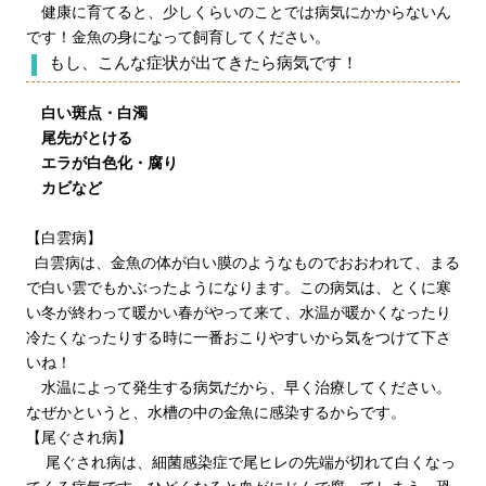
健康に育てると、少しくらいのことでは病気にかからないん
です！金魚の身になって飼育してください。
もし、こんな症状が出てきたら病気です！
白い斑点・白濁
尾先がとける
エラが白色化・腐り
カビなど
【白雲病】
白雲病は、金魚の体が白い膜のようなものでおおわれて、まる
で白い雲でもかぶったようになります。この病気は、とくに寒
い冬が終わって暖かい春がやって来て、水温が暖かくなったり
冷たくなったりする時に一番おこりやすいから気をつけて下さ
いね！
水温によって発生する病気だから、早く治療してください。
なぜかというと、水槽の中の金魚に感染するからです。
【尾ぐされ病】
尾ぐされ病は、細菌感染症で尾ヒレの先端が切れて白くなっ