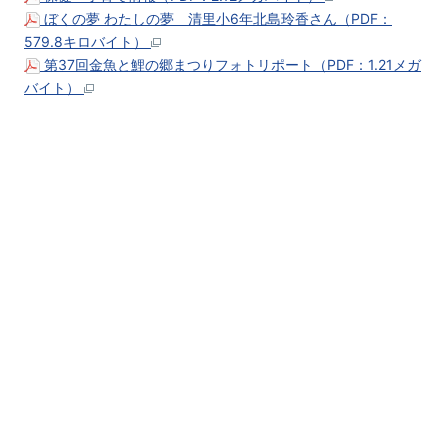
ぼくの夢 わたしの夢 清里小6年北島玲香さん（PDF：
579.8キロバイト）
第37回金魚と鯉の郷まつりフォトリポート（PDF：1.21メガ
バイト）