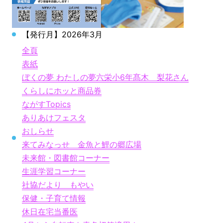
【発行月】2026年3月
全頁
表紙
ぼくの夢 わたしの夢六栄小6年髙木 梨花さん
くらしにホッと商品券
ながすTopics
ありあけフェスタ
おしらせ
来てみなっせ 金魚と鯉の郷広場
未来館・図書館コーナー
生涯学習コーナー
社協だより もやい
保健・子育て情報
休日在宅当番医