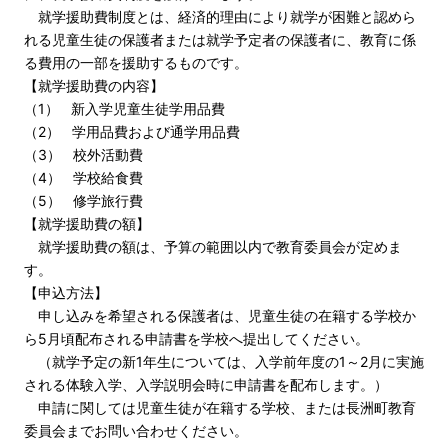
就学援助費制度とは、経済的理由により就学が困難と認めら
れる児童生徒の保護者または就学予定者の保護者に、教育に係
る費用の一部を援助するものです。
【就学援助費の内容】
（1） 新入学児童生徒学用品費
（2） 学用品費および通学用品費
（3） 校外活動費
（4） 学校給食費
（5） 修学旅行費
【就学援助費の額】
就学援助費の額は、予算の範囲以内で教育委員会が定めま
す。
【申込方法】
申し込みを希望される保護者は、児童生徒の在籍する学校か
ら5月頃配布される申請書を学校へ提出してください。
（就学予定の新1年生については、入学前年度の1～2月に実施
される体験入学、入学説明会時に申請書を配布します。）
申請に関しては児童生徒が在籍する学校、または長洲町教育
委員会までお問い合わせください。