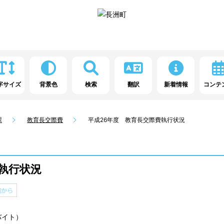
字サイズ
背景色
検索
翻訳
新着情報
コンテ
課
教育長交際費
平成26年度 教育長交際費執行状況
執行状況
ロバイト）