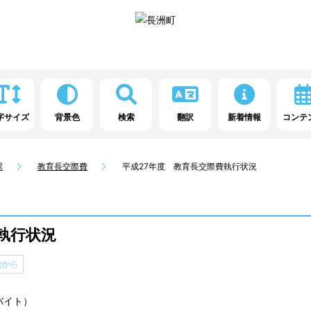
字サイズ
背景色
検索
翻訳
新着情報
コンテ
課
教育長交際費
平成27年度 教育長交際費執行状況
執行状況
ロバイト）