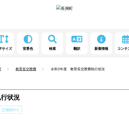
字サイズ
背景色
検索
翻訳
新着情報
コンテ
課
教育長交際費
令和3年度 教育長交際費執行状況
執行状況