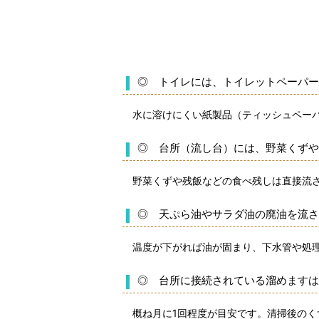
◎ トイレには、トイレットペーパー
水に溶けにくい紙製品（ティッシュペーパ
◎ 台所（流し台）には、野菜くずや
野菜くずや残飯などの食べ残しは直接流さ
◎ 天ぷら油やサラダ油の廃油を流さ
温度が下がれば油が固まり、下水管や処理
◎ 台所に接続されている溜めますは
概ね月に1回程度が目安です。清掃後のく