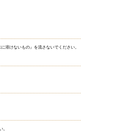
水に溶けないもの』を流さないでください。
。
い。