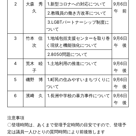
2
大森 秀
1.新型コロナへの対応について
9月6日
久
午 前
2.教職員の働き方改革について
3.LGBTパートナーシップ制度に
ついて
3
竹本 信
1.地域包括支援センターを取り巻
9月6日
次
く現状と機能強化について
午 後
2.8050問題について
4
荒木 睦
1.土地利用の推進について
9月6日
子
午 後
5
磯野 博
1.町民の住みやすいまちづくりに
9月6日
ついて
午 後
6
濱﨑 久
1.長洲中学校の暴力事件について
9月6日
午 後
注意事項
〇登壇時間は、あくまで登壇予定時間の目安ですので、登壇予
定は議員一人ひとりの質問時間により前後致します