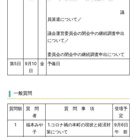
議
員派遣について／
議会運営委員会の閉会中の継続調査申出
について／
委員会の閉会中の継続調査申出について
第5日
9月10
金
予備日
日
一般質問
質問順
質 問
質 問 事 項
登壇予
者
定
1
福本みや
1.コロナ禍の本町の現状と経済対
9月6日
子
策について
午 前