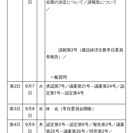
日
会期の決定について／諸報告について
／
請願第2号（建設経済文教常任委員
長報告）／
一般質問
第2日
9月7
火
承認第7号／議案第21号～議案第24号／認
日
定第1号～認定第4号
第3日
9月8
水
休 会（常任委員会開催）
日
第4日
9月9
木
認定第5号～認定第6号／報告第2号／議案
日
第25号～議案第26号／同意第2号／