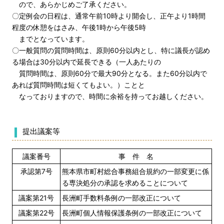
ので、あらかじめご了承ください。
〇定例会の日程は、通常午前10時より開会し、正午より1時間
程度の休憩をはさみ、午後1時から午後5時
までとなっています。
〇一般質問の質問時間は、原則60分以内とし、特に議長が認め
る場合は30分以内で延長できる（一人あたりの
質問時間は、原則60分で最大90分となる。また60分以内で
あれば質問時間は短くてもよい。）ことと
なっておりますので、時間に余裕を持ってお越しください。
提出議案等
議案番号
事 件 名
承認第7号
熊本県市町村総合事務組合規約の一部変更に係
る専決処分の承認を求めることについて
議案第21号
長洲町手数料条例の一部改正について
議案第22号
長洲町個人情報保護条例の一部改正について