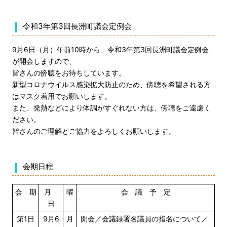
令和3年第3回長洲町議会定例会
9月6日（月）午前10時から、令和3年第3回長洲町議会定例会
が開会しますので、
皆さんの傍聴をお待ちしています。
新型コロナウイルス感染拡大防止のため、傍聴を希望される方
はマスク着用でお願いします。
また、発熱などにより体調がすぐれない方は、傍聴をご遠慮く
ださい。
皆さんのご理解とご協力をよろしくお願いします。
会期日程
会 期
月
曜
会 議 予 定
日
第1日
9月6
月
開会／会議録署名議員の指名について／