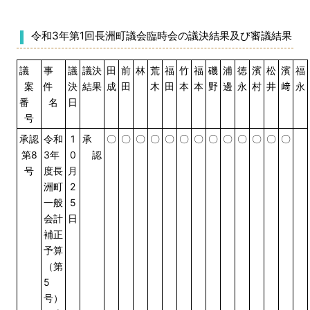
令和3年第1回長洲町議会臨時会の議決結果及び審議結果
議
事
議
議決
田
前
林
荒
福
竹
福
磯
浦
徳
濱
松
濱
福
案
件
決
結果
成
田
木
田
本
本
野
邊
永
村
井
﨑
永
番
名
日
号
承認
令和
1
承
〇
〇
〇
〇
〇
〇
〇
〇
〇
〇
〇
〇
〇
第8
3年
0
認
号
度長
月
洲町
2
一般
5
会計
日
補正
予算
（第
5
号）