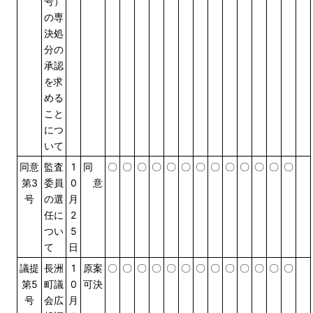
号）
の専
決処
分の
承認
を求
める
こと
につ
いて
同意
監査
1
同
〇
〇
〇
〇
〇
〇
〇
〇
〇
〇
〇
〇
〇
第3
委員
0
意
号
の選
月
任に
2
つい
5
て
日
議提
長洲
1
原案
〇
〇
〇
〇
〇
〇
〇
〇
〇
〇
〇
〇
〇
第5
町議
0
可決
号
会広
月