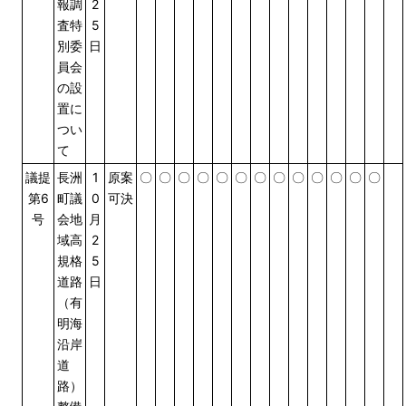
報調
2
査特
5
別委
日
員会
の設
置に
つい
て
議提
長洲
1
原案
〇
〇
〇
〇
〇
〇
〇
〇
〇
〇
〇
〇
〇
第6
町議
0
可決
号
会地
月
域高
2
規格
5
道路
日
（有
明海
沿岸
道
路）