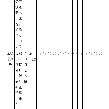
の専
決処
分の
承認
を求
める
こと
につ
いて
承認
令和
1
承
〇
〇
〇
〇
〇
〇
〇
〇
〇
〇
〇
〇
〇
第9
3年
0
認
号
度長
月
洲町
2
一般
5
会計
日
補正
予算
（第
6