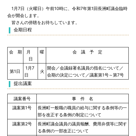
1月7日（火曜日）午前10時に、令和7年第1回長洲町議会臨時
会が開会します。
皆さんの傍聴をお待ちしています。
会期日程
会 期
月
曜
会 議 予 定
日
1月7
開会／会議録署名議員の指名について／
第1日
火
日
会期の決定について／議案第1号～第7号
提出議案
議案番号
事 件 名
議案第1号
長洲町一般職の職員の給与に関する条例等の一
部を改正する条例の制定について
議案第2号
長洲町議会議員の議員報酬、費用弁償等に関す
る条例の一部改正について