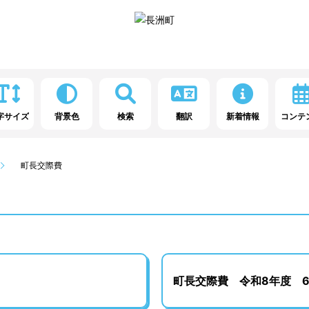
字サイズ
背景色
検索
翻訳
新着情報
コンテ
町長交際費
町長交際費 令和8年度 