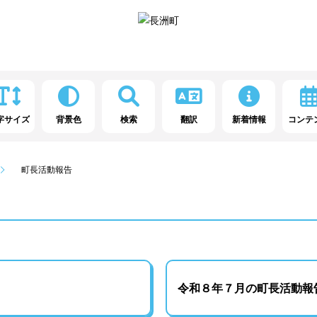
字サイズ
背景色
検索
翻訳
新着情報
コンテ
町長活動報告
令和８年７月の町長活動報