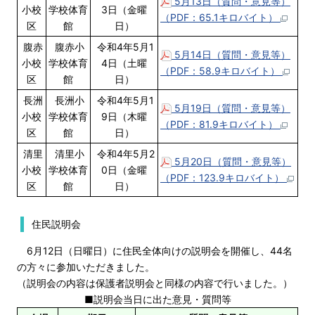
5月13日（質問・意見等）
小校
学校体育
3日（金曜
（PDF：65.1キロバイト）
区
館
日）
腹赤
腹赤小
令和4年5月1
5月14日（質問・意見等）
小校
学校体育
4日（土曜
（PDF：58.9キロバイト）
区
館
日）
長洲
長洲小
令和4年5月1
5月19日（質問・意見等）
小校
学校体育
9日（木曜
（PDF：81.9キロバイト）
区
館
日）
清里
清里小
令和4年5月2
5月20日（質問・意見等）
小校
学校体育
0日（金曜
（PDF：123.9キロバイト）
区
館
日）
住民説明会
6月12日（日曜日）に住民全体向けの説明会を開催し、44名
の方々に参加いただきました。
（説明会の内容は保護者説明会と同様の内容で行いました。）
■説明会当日に出た意見・質問等