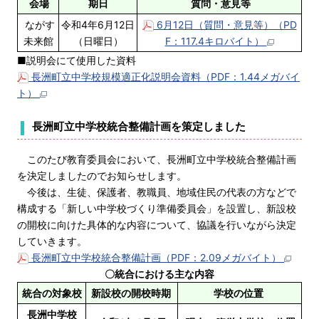
会場
期日
質問・意見等
ながす
令和4年6月12日
6月12日（質問・意見等）（PD
未来館
（日曜日）
F：117.4キロバイト）
■説明会にて使用した資料
長洲町立中学校規模適正化説明会資料（PDF：1.44メガバイ
ト）
長洲町立中学校統合整備計画を策定しました
このたび教育委員会において、長洲町立中学校統合整備計画
を決定しましたのでお知らせします。
今後は、生徒、保護者、教職員、地域住民の代表の方などで
構成する「新しい中学校づくり準備委員会」を設置し、新設校
の開校に向けた具体的な内容について、協議を行いながら決定
していきます。
長洲町立中学校統合整備計画（PDF：2.09メガバイト）
〇統合における主な内容
統合の対象校
新設校の開校時期
学校の位置
長洲中学校