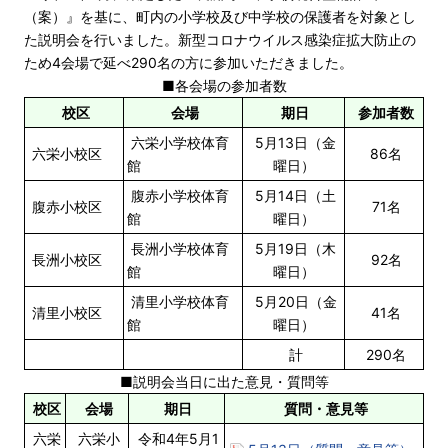
（案）』を基に、町内の小学校及び中学校の保護者を対象とし
た説明会を行いました。新型コロナウイルス感染症拡大防止の
ため4会場で延べ290名の方に参加いただきました。
■各会場の参加者数
校区
会場
期日
参加者数
六栄小学校体育
5月13日（金
六栄小校区
86名
館
曜日）
腹赤小学校体育
5月14日（土
腹赤小校区
71名
館
曜日）
長洲小学校体育
5月19日（木
長洲小校区
92名
館
曜日）
清里小学校体育
5月20日（金
清里小校区
41名
館
曜日）
計
290名
■説明会当日に出た意見・質問等
校区
会場
期日
質問・意見等
六栄
六栄小
令和4年5月1