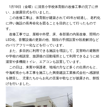
1月19日（金曜）に清里小学校体育館の改修工事の完了に伴
い、お披露目式を行いました。
この改修工事は、体育館が建築されて45年が経過し、老朽化
に伴い施設の長寿命化を図ることを目的として行ったもので
す。
改修工事では、屋根や外壁、床、各部屋の内装改修、照明の
LED化、音響設備の更新の他、階段の手摺設置や段差解消など
のバリアフリー化などを行っています。
また、多目的に利用できる施設を増設して、災害時の避難所
や学校の相談室、放課後の活動場所として利用できるように給
湯室や多機能トイレ、エアコンも設置しています。
この日は、来賓や保護者、地域の方など多くの出席のもと、
中逸町長から本工事を施工した興亜建設工業株式会社へ感謝状
を贈呈し、児童たちからお礼の言葉や歌などが披露され、餅投
げを行いました。