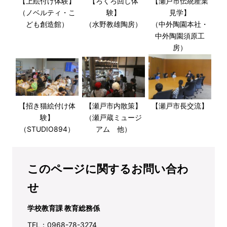
【上絵付け体験】
【ろくろ回し体
【瀬戸市伝統産業
（ノベルティ・こ
験】
見学】
ども創造館）
（水野教雄陶房）
（中外陶園本社・
中外陶園須原工
房）
【招き猫絵付け体
【瀬戸市内散策】
【瀬戸市長交流】
験】
（瀬戸蔵ミュージ
（STUDIO894）
アム 他）
このページに関するお問い合わ
せ
学校教育課 教育総務係
TEL：0968-78-3274