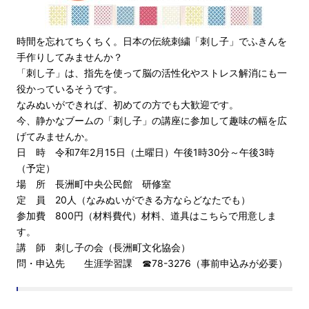
時間を忘れてちくちく。日本の伝統刺繍「刺し子」でふきんを
手作りしてみませんか？
「刺し子」は、指先を使って脳の活性化やストレス解消にも一
役かっているそうです。
なみぬいができれば、初めての方でも大歓迎です。
今、静かなブームの「刺し子」の講座に参加して趣味の幅を広
げてみませんか。
日 時 令和7年2月15日（土曜日）午後1時30分～午後3時
（予定）
場 所 長洲町中央公民館 研修室
定 員 20人（なみぬいができる方ならどなたでも）
参加費 800円（材料費代）材料、道具はこちらで用意しま
す。
講 師 刺し子の会（長洲町文化協会）
問・申込先 生涯学習課 ☎78-3276（事前申込みが必要）