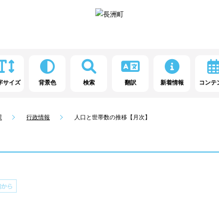
字サイズ
背景色
検索
翻訳
新着情報
コンテ
課
行政情報
人口と世帯数の推移【月次】
】