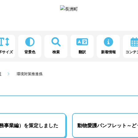
字サイズ
背景色
検索
翻訳
新着情報
コンテ
課
環境対策推進係
務事業編）を策定しました
動物愛護パンフレット～ど