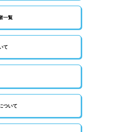
者一覧
いて
について