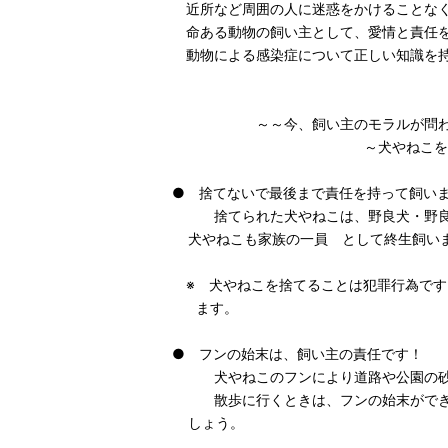
近所など周囲の人に迷惑をかけることなく
命ある動物の飼い主として、愛情と責任を
動物による感染症について正しい知識を持
～～今、飼い主のモラルが問われ
～犬やねこを飼ってい
● 捨てないで最後まで責任を持って飼い
捨てられた犬やねこは、野良犬・野良ね
犬やねこも家族の一員 として終生飼い
※ 犬やねこを捨てることは犯罪行為です
ます。
● フンの始末は、飼い主の責任です！
犬やねこのフンにより道路や公園の砂
散歩に行くときは、フンの始末ができる
しょう。