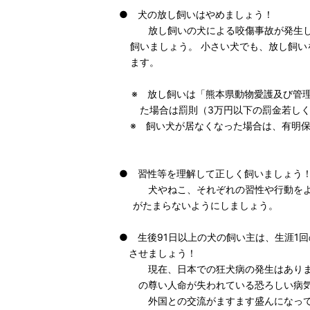
● 犬の放し飼いはやめましょう！
放し飼いの犬による咬傷事故が発生して
飼いましょう。 小さい犬でも、放し飼
ます。
※ 放し飼いは「熊本県動物愛護及び管理
た場合は罰則（3万円以下の罰金若しく
※ 飼い犬が居なくなった場合は、有明
（有明保健所
● 習性等を理解して正しく飼いましょう
犬やねこ、それぞれの習性や行動をよく
がたまらないようにしましょう。
● 生後91日以上の犬の飼い主は、生涯1
させましょう！
現在、日本での狂犬病の発生はありませ
の尊い人命が失われている恐ろしい病気
外国との交流がますます盛んになってい