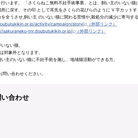
業を行います。 「さくらねこ無料不妊手術事業」とは、飼い主のいない猫に対
n/元の場所に戻す、その印 として耳先をさくらの花びらのように V 字カット
を全うさせ,飼い主 のいない猫に関わる苦情や,殺処分の減少に寄与す
ubutukikin.or.jp/activity/campaign/story/
（外部リンク）
://sakuraneko-tnr.doubutukikin.or.jp/
（外部リンク）
がいない猫。
は対象外となります。
飼い主のいない猫に不妊手術を施し、地域猫活動ができる方。
お問い合わせください。
問い合わせ