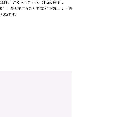
し「さくらねこTNR （Trap/捕獲し、
する）」を実施することで,繁 殖を防止し,「地
る活動です。