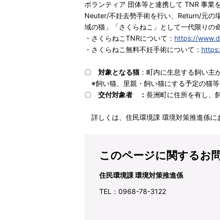
ボランティア 団体等と連携して TNR 事
Neuter/不妊去勢手術を行い、Retur
域の猫」「さくらねこ」として一代限りの命
・さくらねこTNRについて：
https://www.do
・さくらねこ無料不妊手術について：
https
〇
対象となる猫
：町内に生息する飼い主
※飼い猫、里親・飼い猫にする予定の猫等
〇
交付対象者 ：
長洲町に住所を有し、
詳しくは、住民環境課 環境対策推進係に
このページに関するお
住民環境課 環境対策推進係
TEL：0968-78-3122