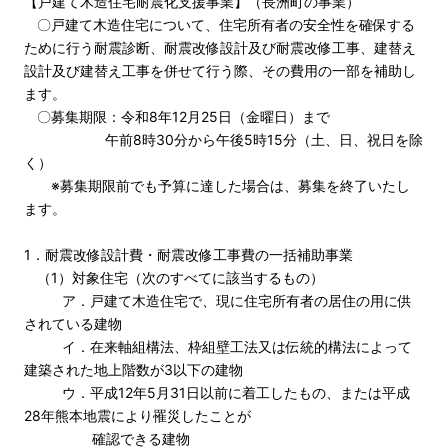
【戸建て木造住宅耐震化支援事業】（長洲町の事業）
〇戸建て木造住宅について、住宅所有者の安全性を確保する
ために行う耐震診断、耐震改修設計及び耐震改修工事、建替え
設計及び建替え工事を併せて行う際、その費用の一部を補助し
ます。
〇募集期限：令和8年12月25日（金曜日）まで
午前8時30分から午後5時15分（土、日、祝日を除
く）
※募集期限前でも予算に達した場合は、募集を終了いたし
ます。
1．耐震改修設計費・耐震改修工事費の一括補助事業
（1）対象住宅（次のすべてに該当するもの）
ア．戸建て木造住宅で、現に住宅所有者の居住の用に供
されている建物
イ．在来軸組構法、枠組壁工法又は伝統的構法によって
建築された地上階数が3以下の建物
ウ．平成12年5月31日以前に着工したもの、または平成
28年熊本地震により罹災したことが
確認できる建物