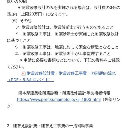
低い方の額
※ 耐震改修設計のみを実施される場合は、設計費の3分の
2以内（上限20万円）になります。
（6）その他
ア. 耐震改修設計は、耐震診断士が行うものであること
イ．耐震改修工事は、耐震診断士が実施した耐震改修設計
に基づくこと
ウ．耐震改修工事は、地震に対して安全な構造となること
エ．耐震改修工事は、耐震診断士が工事監理すること
※ 申請に必要な書類などについて、下記の資料をご確認
ください。
耐震改修設計費・耐震改修工事費 一括補助の流れ
（PDF：5.3キロバイト）
熊本県建築物耐震診断・耐震改修設計等技術者情報
https://www.pref.kumamoto.jp/kiji_1603.html
（外部リン
ク）
2．建替え設計費・建替え工事費の一括補助事業