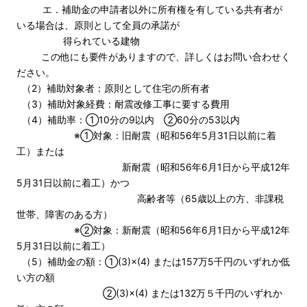
エ．補助金の申請者以外に所有権を有している共有者が
いる場合は、原則として全員の承諾が
得られている建物
この他にも要件がありますので、詳しくはお問い合わせく
ださい。
（2）補助対象者：原則として住宅の所有者
（3）補助対象経費：耐震改修工事に要する費用
（4）補助率：①10分の9以内 ②60分の53以内
※①対象：旧耐震（昭和56年5月31日以前に着
工）または
新耐震（昭和56年6月1日から平成12年
5月31日以前に着工）かつ
高齢者等（65歳以上の方、非課税
世帯、障害のある方）
※②対象：新耐震（昭和56年6月1日から平成12年
5月31日以前に着工）
（5）補助金の額：①(3)×(4) または157万5千円のいずれか低
い方の額
②(3)×(4) または132万５千円のいずれか