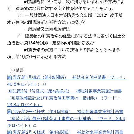
耐震診断については、次に掲げるいずれかの方法によ
り、建築物の地震に対する安全性を評価することをいう。
ア．一般財団法人日本建築防災協会出版「2012年改正版
木造住宅の耐震診断と補強方法」に掲げる
一般診断又は精密診断法
イ．建築物の耐震改修の促進に関する法律に基づく国土交
通省告示第184号別添「建築物の耐震診断及び
耐震改修の実施について技術上の指針となるべき事
項」第1項第1号に示される方法
（申請書）
別記第1号様式（第4条関係） 補助金交付申請書（ワード：
40.5キロバイト）
別記第2号-1号様式（第4条様式） 補助対象事業実施計画書
（耐震改修設計及び耐震改修工事費の一括補助）（ワード：
23.8キロバイト）
別記第2号-4様式（第4条関係） 補助対象事業実施計画書
（建替え設計費及び建替え工事費の一括補助）（ワード：23.3
キロバイト）
別記第2号-6様式（第4条関係） 補助対象事業実施計画書