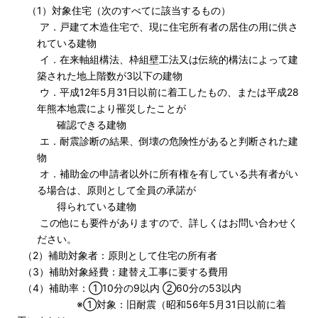
（1）対象住宅（次のすべてに該当するもの）
ア．戸建て木造住宅で、現に住宅所有者の居住の用に供さ
れている建物
イ．在来軸組構法、枠組壁工法又は伝統的構法によって建
築された地上階数が3以下の建物
ウ．平成12年5月31日以前に着工したもの、または平成28
年熊本地震により罹災したことが
確認できる建物
エ．耐震診断の結果、倒壊の危険性があると判断された建
物
オ．補助金の申請者以外に所有権を有している共有者がい
る場合は、原則として全員の承諾が
得られている建物
この他にも要件がありますので、詳しくはお問い合わせく
ださい。
（2）補助対象者：原則として住宅の所有者
（3）補助対象経費：建替え工事に要する費用
（4）補助率：①10分の9以内 ②60分の53以内
※①対象：旧耐震（昭和56年5月31日以前に着