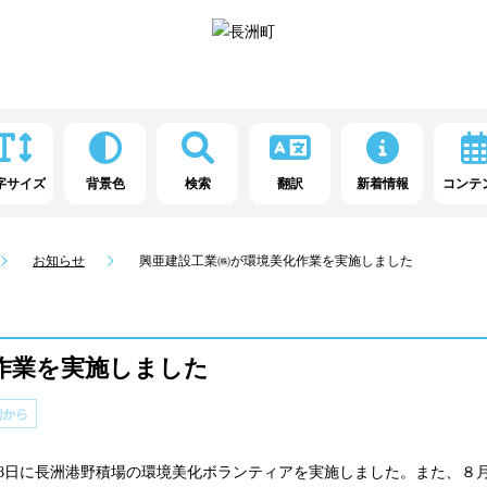
字サイズ
背景色
検索
翻訳
新着情報
コンテ
お知らせ
興亜建設工業㈱が環境美化作業を実施しました
作業を実施しました
18日に長洲港野積場の環境美化ボランティアを実施しました。また、８