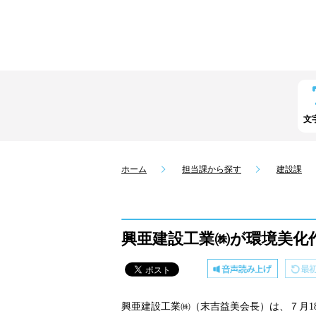
文
ホーム
担当課から探す
建設課
興亜建設工業㈱が環境美化
興亜建設工業㈱（末吉益美会長）は、７月