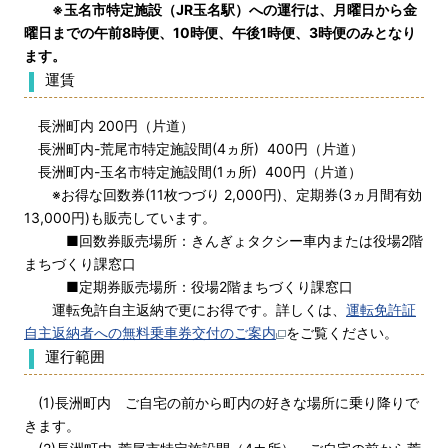
※玉名市特定施設（JR玉名駅）への運行は、月曜日から金
曜日までの午前8時便、10時便、午後1時便、3時便のみとなり
ます。
運賃
長洲町内 200円（片道）
長洲町内-荒尾市特定施設間(4ヵ所) 400円（片道）
長洲町内-玉名市特定施設間(1ヵ所) 400円（片道）
※お得な回数券(11枚つづり 2,000円)、定期券(3ヵ月間有効
13,000円)も販売しています。
■回数券販売場所：きんぎょタクシー車内または役場2階
まちづくり課窓口
■定期券販売場所：役場2階まちづくり課窓口
運転免許自主返納で更にお得です。詳しくは、
運転免許証
自主返納者への無料乗車券交付のご案内
をご覧ください。
運行範囲
(1)長洲町内 ご自宅の前から町内の好きな場所に乗り降りで
きます。