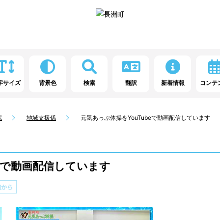
字サイズ
背景色
検索
翻訳
新着情報
コンテ
課
地域支援係
元気あっぷ体操をYouTubeで動画配信しています
beで動画配信しています