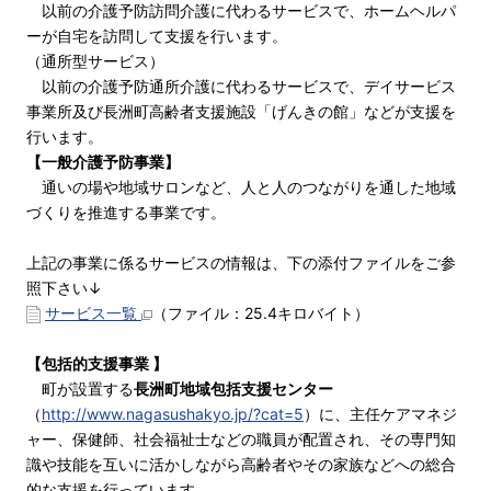
以前の介護予防訪問介護に代わるサービスで、ホームヘルパ
ーが自宅を訪問して支援を行います。
（通所型サービス）
以前の介護予防通所介護に代わるサービスで、デイサービス
事業所及び長洲町高齢者支援施設「げんきの館」などが支援を
行います。
【一般介護予防事業】
通いの場や地域サロンなど、人と人のつながりを通した地域
づくりを推進する事業です。
上記の事業に係るサービスの情報は、下の添付ファイルをご参
照下さい↓
サービス一覧
（ファイル：25.4キロバイト）
【包括的支援事業 】
町が設置する
長洲町地域包括支援センター
（
http://www.nagasushakyo.jp/?cat=5
）に、主任ケアマネジ
ャー、保健師、社会福祉士などの職員が配置され、その専門知
識や技能を互いに活かしながら高齢者やその家族などへの総合
的な支援を行っています。