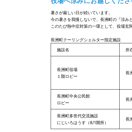
役場へ涼みにお越しくださ
暑さが厳しい日が続いています。
今の暑さを我慢しないで、長洲町の『涼み
このたび熱中症対策の一環として、役場玄
長洲町クーリングシェルター指定施設
施設名
所
長洲町役場
長
１階ロビー
長洲町中央公民館
長
ロビー
長洲町多世代交流施設
長
にじいろはうす（8/1開所）