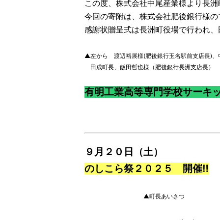
この度、株式会社中尾産業様より長洲
今回の寄附は、株式会社肥後銀行様の
感謝状贈呈式は長洲町役場で行われ、
▲左から 渡辺裕展様(肥後銀行玉名駅前支店長)、
田成町長、飯田哲也様（肥後銀行長洲支店長）
有明工業高等専門学校サーキ
９月２０日（土）
のしこら祭２０２５ 開催‼
▲町長あいさつ