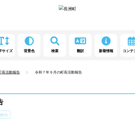
字サイズ
背景色
検索
翻訳
新着情報
コンテ
町長活動報告
令和７年９月の町長活動報告
告