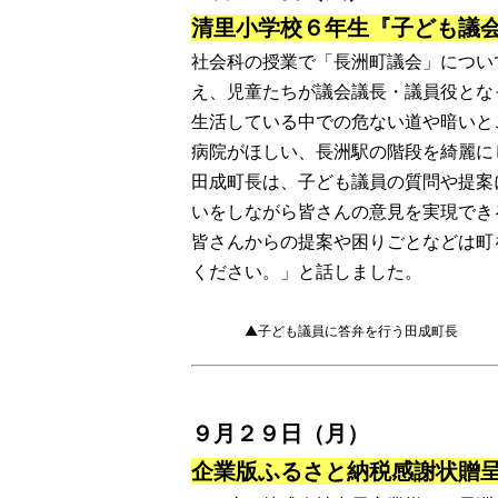
清里小学校６年生『子ども議
社会科の授業で「長洲町議会」につい
え、児童たちが議会議長・議員役とな
生活している中での危ない道や暗いと
病院がほしい、長洲駅の階段を綺麗に
田成町長は、子ども議員の質問や提案
いをしながら皆さんの意見を実現でき
皆さんからの提案や困りごとなどは町
ください。」と話しました。
▲子ども議員に答弁を行う田成町長
９月２９日（月）
企業版ふるさと納税感謝状贈