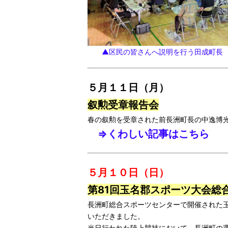
▲区民の皆さんへ説明を行う田成町長
５月１１日（月）
叙勲受章報告会
春の叙勲を受章された前長洲町長の中逸博
⇒くわしい記事はこちら
５月１０日（日）
第81回玉名郡スポーツ大会総
長洲町総合スポーツセンターで開催された
いただきました。
当日行われた陸上競技において、長洲町の