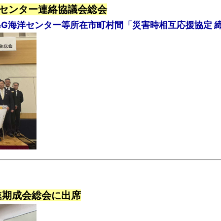
洋センター連絡協議会総会
&G海洋センター等所在市町村間「災害時相互応援協定 
進期成会総会に出席