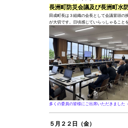
長洲町防災会議及び長洲町水防
田成町長は３組織の会長として会議冒頭の
が大切です。日頃感じていらっしゃること
多くの委員の皆様にご出席いただきました
５月２２日（金）