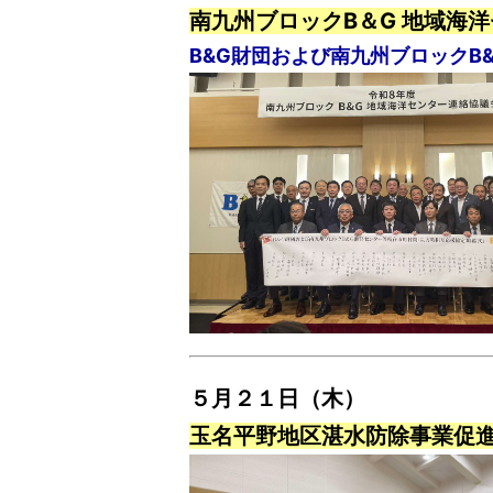
南九州ブロックB＆G 地域海
B&G財団および南九州ブロックB
５月２１日（木）
玉名平野地区湛水防除事業促