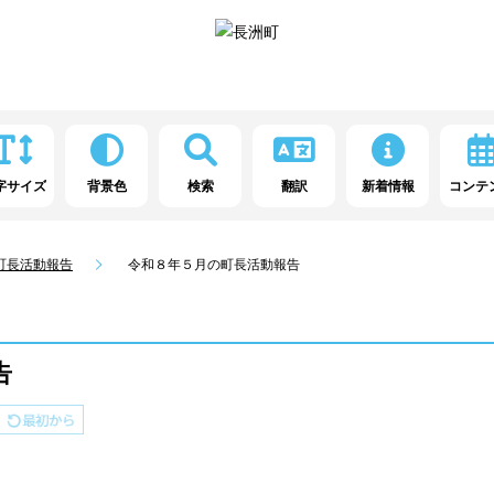
字サイズ
背景色
検索
翻訳
新着情報
コンテ
町長活動報告
令和８年５月の町長活動報告
告