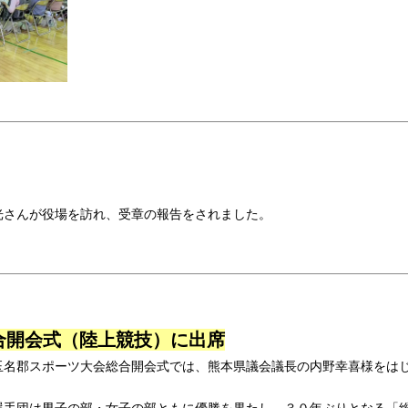
光さんが役場を訪れ、受章の報告をされました。
合開会式（陸上競技）に出席
玉名郡スポーツ大会総合開会式では、熊本県議会議長の内野幸喜様をは
選手団は男子の部・女子の部ともに優勝を果たし、３０年ぶりとなる「