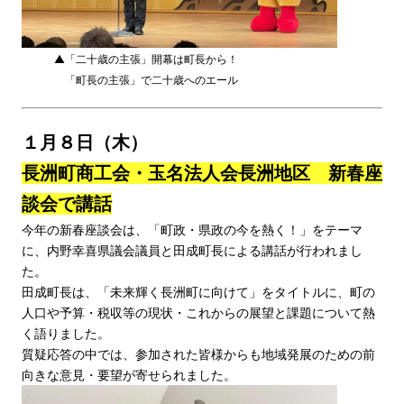
▲「二十歳の主張」開幕は町長から！
「町長の主張」で二十歳へのエール
１月８日（木）
長洲町商工会・玉名法人会長洲地区 新春座
談会で講話
今年の新春座談会は、「町政・県政の今を熱く！」をテーマ
に、内野幸喜県議会議員と田成町長による講話が行われまし
た。
田成町長は、「未来輝く長洲町に向けて」をタイトルに、町の
人口や予算・税収等の現状・これからの展望と課題について熱
く語りました。
質疑応答の中では、参加された皆様からも地域発展のための前
向きな意見・要望が寄せられました。