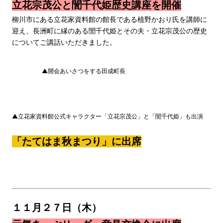
立花宗茂公と誾千代姫歴史講座を開催
柳川市にある立花家資料館の館長である植野かおり氏を講師に
迎え、長洲町に縁のある誾千代姫とその夫・立花宗茂公の歴史
についてご講話いただきました。
▲開会あいさつをする田成町長
▲立花家資料館公式キャラクター「立花宗茂公」と「誾千代姫」も出演
「たてはま秋まつり」に出席
１１月２７日（木）