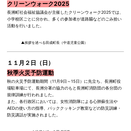
クリーンウォーク2025
長洲町社会福祉協議会が主催したクリーンウォーク2025では、
小学校区ごとに分かれ、多くの参加者が道路𦚰などのごみ拾い
活動を行いました。
▲挨拶を述べる田成町長（中道児童公園）
１１月２日（日）
秋季火災予防運動
秋の火災予防運動期間（11月9日～15日）に先立ち、長洲町役
場駐車場にて、長洲分署の協力のもと長洲町消防団の各分団の
規律訓練が行われました。
また、各行政区においては、女性消防隊による心肺蘇生法や
AEDの使い方の指導、パッククッキング教室などの防災訓練・
防災講話が実施されました。