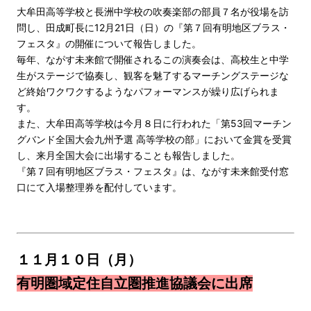
大牟田高等学校と長洲中学校の吹奏楽部の部員７名が役場を訪
問し、田成町長に12月21日（日）の『第７回有明地区ブラス・
フェスタ』の開催について報告しました。
毎年、ながす未来館で開催されるこの演奏会は、高校生と中学
生がステージで協奏し、観客を魅了するマーチングステージな
ど終始ワクワクするようなパフォーマンスが繰り広げられま
す。
また、大牟田高等学校は今月８日に行われた「第53回マーチン
グバンド全国大会九州予選 高等学校の部」において金賞を受賞
し、来月全国大会に出場することも報告しました。
『第７回有明地区ブラス・フェスタ』は、ながす未来館受付窓
口にて入場整理券を配付しています。
１１月１０日（月）
有明圏域定住自立圏推進協議会に出席