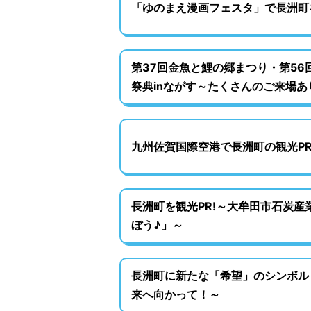
「ゆのまえ漫画フェスタ」で長洲町
第37回金魚と鯉の郷まつり・第5
祭典inながす～たくさんのご来場
九州佐賀国際空港で長洲町の観光PR
長洲町を観光PR!～大牟田市石炭
ぼう♪」～
長洲町に新たな「希望」のシンボル
来へ向かって！～