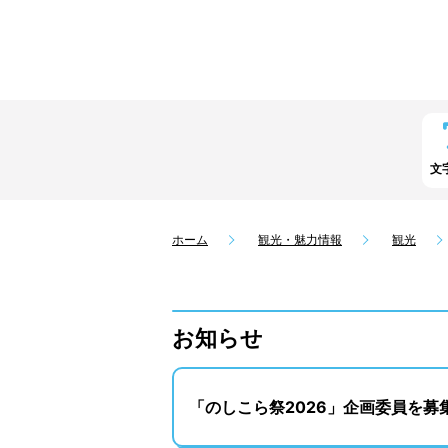
文
ホーム
観光・魅力情報
観光
お知らせ
「のしこら祭2026」企画委員を募