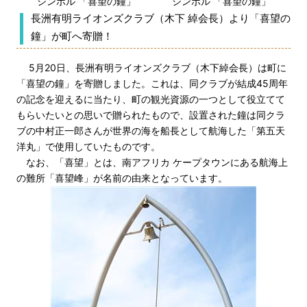
シンボル 「喜望の鐘」
シンボル 「喜望の鐘」
長洲有明ライオンズクラブ（木下 綽会長）より「喜望の
鐘」が町へ寄贈！
5月20日、長洲有明ライオンズクラブ（木下綽会長）は町に
「喜望の鐘」を寄贈しました。これは、同クラブが結成45周年
の記念を迎えるに当たり、町の観光資源の一つとして役立てて
もらいたいとの思いで贈られたもので、設置された鐘は同クラ
ブの中村正一郎さんが世界の海を船長として航海した「第五天
洋丸」で使用していたものです。
なお、「喜望」とは、南アフリカ ケープタウンにある航海上
の難所「喜望峰」が名前の由来となっています。