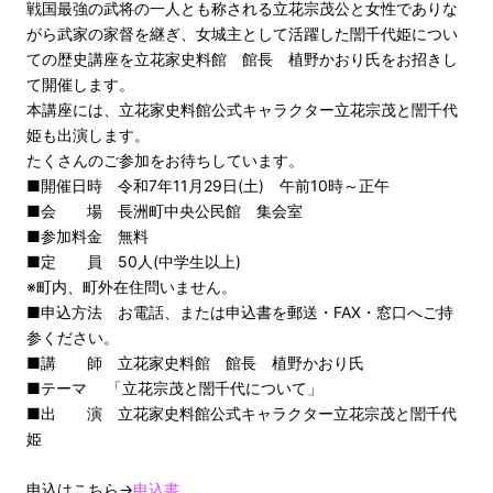
戦国最強の武将の一人とも称される立花宗茂公と女性でありな
がら武家の家督を継ぎ、女城主として活躍した誾千代姫につい
ての歴史講座を立花家史料館 館長 植野かおり氏をお招きし
て開催します。
本講座には、立花家史料館公式キャラクター立花宗茂と誾千代
姫も出演します。
たくさんのご参加をお待ちしています。
■開催日時 令和7年11月29日(土) 午前10時～正午
■会 場 長洲町中央公民館 集会室
■参加料金 無料
■定 員 50人(中学生以上)
※町内、町外在住問いません。
■申込方法 お電話、または申込書を郵送・FAX・窓口へご持
参ください。
■講 師 立花家史料館 館長 植野かおり氏
■テーマ 「立花宗茂と誾千代について」
■出 演 立花家史料館公式キャラクター立花宗茂と誾千代
姫
申込はこちら→
申込書