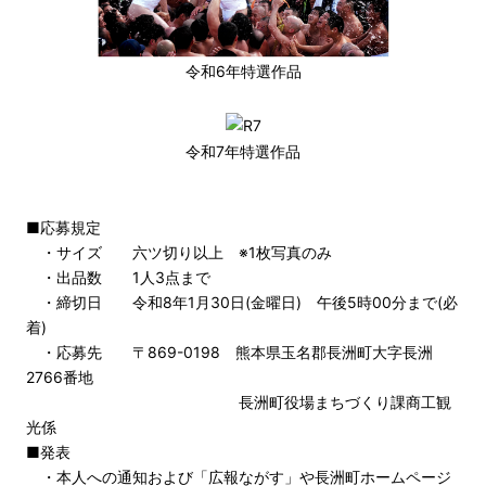
令和6年特選作品
令和7年特選作品
■応募規定
・サイズ 六ツ切り以上 ※1枚写真のみ
・出品数 1人3点まで
・締切日 令和8年1月30日(金曜日) 午後5時00分まで(必
着)
・応募先 〒869-0198 熊本県玉名郡長洲町大字長洲
2766番地
長洲町役場まちづくり課商工観
光係
■発表
・本人への通知および「広報ながす」や長洲町ホームページ